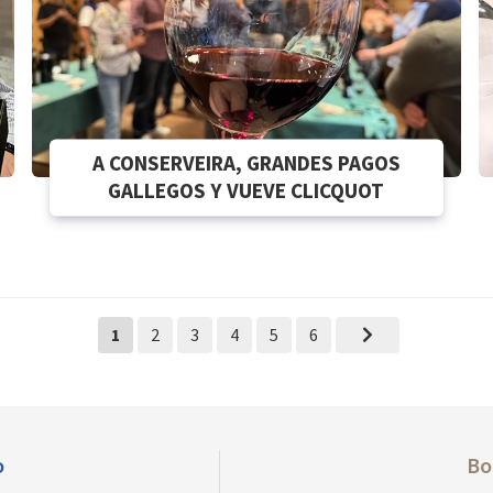
A CONSERVEIRA, GRANDES PAGOS
GALLEGOS Y VUEVE CLICQUOT
1
2
3
4
5
6
o
Bo