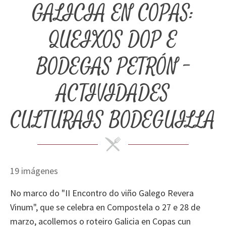
GALICIA EN COPAS:
QUEIXOS DOP E
BODEGAS PETRÓN -
ACTIVIDADES
CULTURAIS BODEGUILLA
19 imágenes
No marco do "II Encontro do viño Galego Revera
Vinum", que se celebra en Compostela o 27 e 28 de
marzo, acollemos o roteiro Galicia en Copas cun