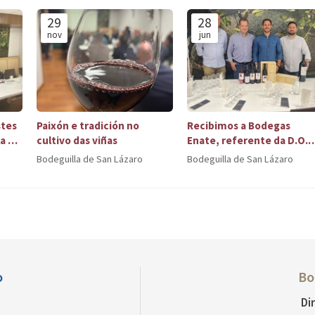
29
28
nov
jun
stes
Paixón e tradición no
Recibimos a Bodegas
la de
cultivo das viñas
Enate, referente da D.O.
Somontano en Aragón
Bodeguilla de San Lázaro
Bodeguilla de San Lázaro
o
Bo
Di