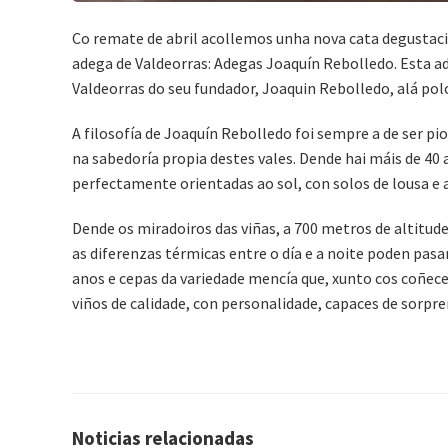
Co remate de abril acollemos unha nova cata degustac
adega de Valdeorras: Adegas Joaquín Rebolledo. Esta a
Valdeorras do seu fundador, Joaquin Rebolledo, alá pol
A filosofía de Joaquín Rebolledo foi sempre a de ser p
na sabedoría propia destes vales. Dende hai máis de 40
perfectamente orientadas ao sol, con solos de lousa e a
Dende os miradoiros das viñas, a 700 metros de altitud
as diferenzas térmicas entre o día e a noite poden pasa
anos e cepas da variedade mencía que, xunto cos coñec
viños de calidade, con personalidade, capaces de sorpren
Noticias relacionadas