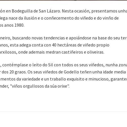
ión en Bodeguilla de San Lázaro. Nesta ocasión, presentamos unh
dega nace da ilusión e o conñecemento do viñedo e do vinño de
os anos 1980.
ioneiro, buscando novas tendencias e apoiándose na base do seu ter
 anos, esta adega conta con 40 hectáreas de viñedo propio
rxilosos, onde ademais medran castiñeiros e oliveiras.
e, contémplase o leito do Sil con todos os seus viñedos, nunha zon
r dos 20 graos. Os seus viñedos de Godello teñen unha idade media 
ementos da variedade e un traballo exquisito e minucioso, garante
der, "viños orgullosos da súa orixe".