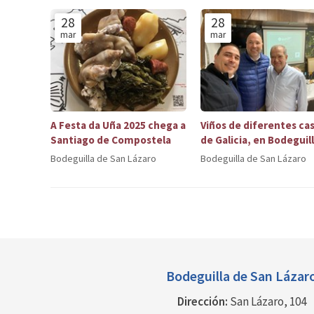
28
28
mar
mar
A Festa da Uña 2025 chega a
Viños de diferentes ca
Santiago de Compostela
de Galicia, en Bodeguil
San Lázaro
Bodeguilla de San Lázaro
Bodeguilla de San Lázaro
Bodeguilla de
San Lázar
Dirección:
San Lázaro, 104