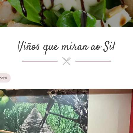
Viños que miran ao Sil
zaro