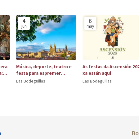
4
6
jun
may
bera
Música, deporte, teatro e
As festas da Ascensión 20
a:
festa para espremer
xa están aquí
Compostela en xuño
Las Bodeguillas
Las Bodeguillas
o
Bo