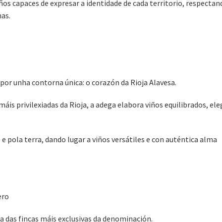
ños capaces de expresar a identidade de cada territorio, respectan
nas.
por unha contorna única: o corazón da Rioja Alavesa.
is privilexiadas da Rioja, a adega elabora viños equilibrados, el
e pola terra, dando lugar a viños versátiles e con auténtica alma
ero
a das fincas máis exclusivas da denominación.