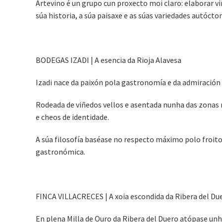
Artevino é un grupo cun proxecto moi claro: elaborar vi
súa historia, a súa paisaxe e as súas variedades autócto
BODEGAS IZADI | A esencia da Rioja Alavesa
Izadi nace da paixón pola gastronomía e da admiración 
Rodeada de viñedos vellos e asentada nunha das zonas má
e cheos de identidade.
A súa filosofía baséase no respecto máximo polo froito 
gastronómica.
FINCA VILLACRECES | A xoia escondida da Ribera del Du
En plena Milla de Ouro da Ribera del Duero atópase unh