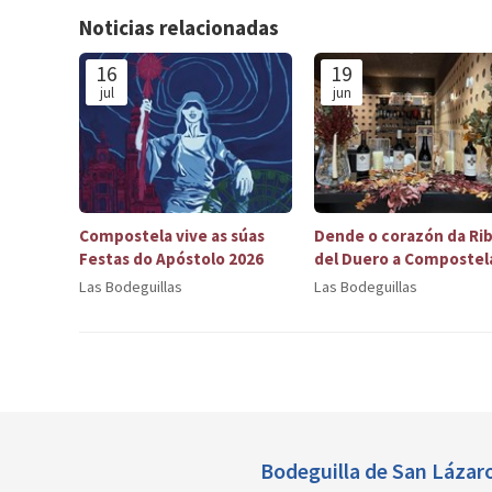
Noticias relacionadas
16
19
jul
jun
Compostela vive as súas
Dende o corazón da Ri
Festas do Apóstolo 2026
del Duero a Compostel
Bodegas Cruz de Alba
Las Bodeguillas
Las Bodeguillas
Bodeguilla de
San Lázar