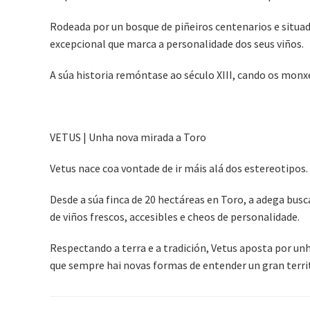
Rodeada por un bosque de piñeiros centenarios e situa
excepcional que marca a personalidade dos seus viños.
A súa historia remóntase ao século XIII, cando os monxes
VETUS | Unha nova mirada a Toro
Vetus nace coa vontade de ir máis alá dos estereotipos.
Desde a súa finca de 20 hectáreas en Toro, a adega busc
de viños frescos, accesibles e cheos de personalidade.
Respectando a terra e a tradición, Vetus aposta por u
que sempre hai novas formas de entender un gran territo